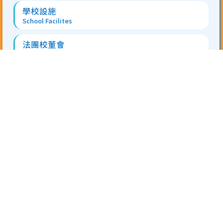
學校設施
School Facilites
法團校董會
Incorporated Management Committee
學校架構
School Structure
學校文件
School Documents
學校校訊
School Newsletter
傳媒報導
Media Coverage