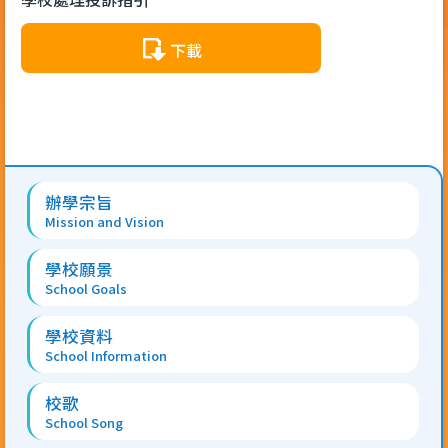
下載
Main
辦學宗旨
navigation
Mission and Vision
學校願景
School Goals
學校資料
School Information
校歌
School Song