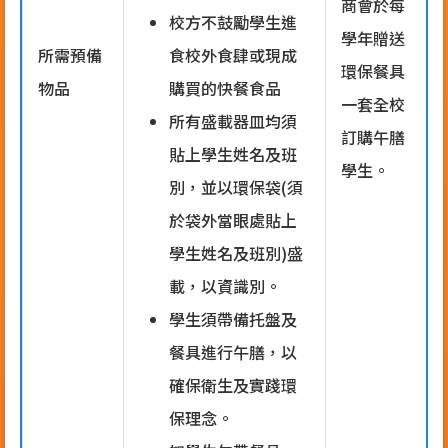
商會於每
校方不鼓勵學生進
學年贈送
所需預備
食校外食肆或現成
環保餐具
物品
購買的快餐食品
一套全校
所有盛載器皿均須
訂購午膳
貼上學生姓名及班
學生。
別，並以環保袋(須
於袋外當眼處貼上
學生姓名及班別)盛
載，以資識別。
學生須帶備托盤及
餐具進行午膳，以
確保衛生及實踐環
保理念。