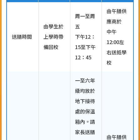
由午膳供
周一至周
應商於
由學生於
五
中午
送膳時間
上學時帶
下午12：
12:00左
備回校
15至下午
右送抵學
12：45
校
一至六年
級均放於
地下接待
處的保溫
箱內。請
家長送膳
由午膳供