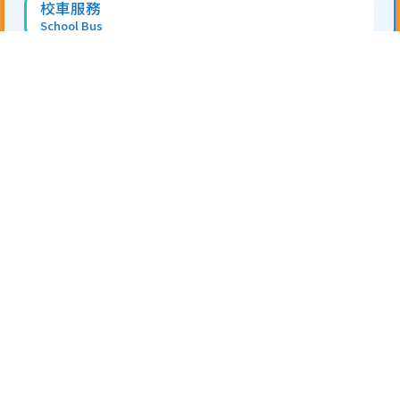
校車服務
School Bus
校服
School Uniforms
午膳安排
Lunch Catering
熱帶氣旋及暴雨措施
Tropical Cyclone and Rainstorm Measures
家長學堂
Parent Academy