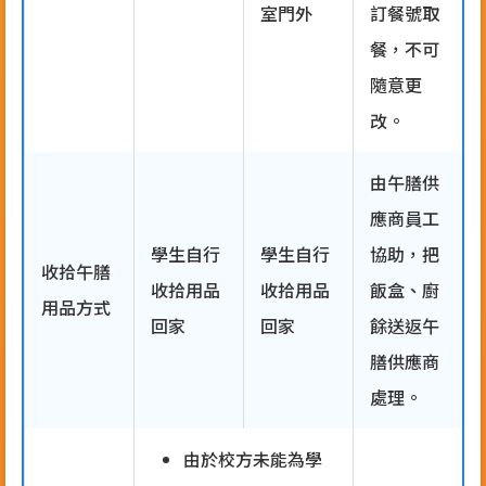
室門外
訂餐號取
餐，不可
隨意更
改。
由午膳供
應商員工
學生自行
學生自行
協助，把
收拾午膳
收拾用品
收拾用品
飯盒、廚
用品方式
回家
回家
餘送返午
膳供應商
處理。
由於校方未能為學