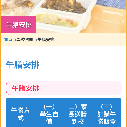
午膳安排
導
首頁
學校資訊
午膳安排
航
連
午膳安排
結
午膳安排
（一）
二）家
（三）
午膳方
學生自
長送膳
訂購午
式
備
到校
膳飯盒