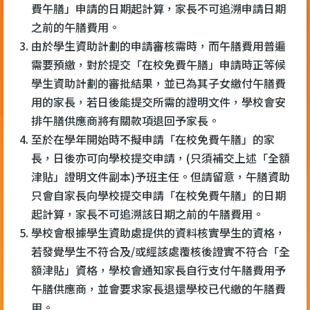
費午膳」申請的日期起計算，家長不可追溯申請日期
之前的午膳費用。
由於學生資助計劃的申請審核需時，而午膳費用普遍
需要預繳，對於提交「在校免費午膳」申請時正等候
學生資助計劃的審批結果，並已為其子女繳付午膳費
用的家長，若日後能提交所需的證明文件，學校會安
排午膳供應商將有關款項退回予家長。
至於在學年開始時不擬申請「在校免費午膳」的家
長，日後亦可向學校提交申請，(只須補交上述「全額
津貼」證明文件副本)予班主任。但請留意，午膳資助
只會自家長向學校提交申請「在校免費午膳」的日期
起計算，家長不可追溯該日期之前的午膳費用。
學校會根據學生資助處提供的資料核實學生的資格，
若發覺學生不符合及/或經該處覆核後證實不符合「全
額津貼」資格，學校會通知家長自行支付午膳費用予
午膳供應商，並會要求家長退還學校已代繳的午膳費
用。