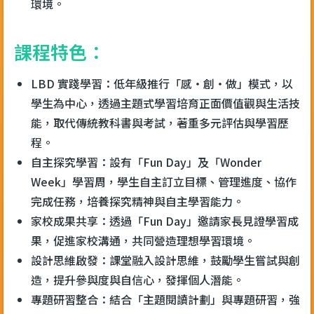
環境。
課程特色：
LBD 實踐學習：低年級推行「感・創・做」模式，以
學生為中心，透過主題式學習培育正面價值觀與生活技
能，取代傳統教科書與考試，著重多元評估與學習歷
程。
自主探究學習：設有「Fun Day」及「Wonder
Week」學習周，學生自主訂立目標、管理進度、協作
完成任務，培養探究精神與自主學習能力。
家校成果共享：透過「Fun Day」邀請家長見證學習成
果，促進家校溝通，共同營造理想學習環境。
設計思維啟發：課堂融入設計思維，鼓勵學生嘗試與創
造，提升參與度與自信心，發揮個人潛能。
專題研習整合：結合「主題閱讀計劃」與專題研習，強