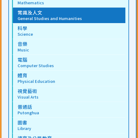
Mathematics
常識及人文
General Studies and Humanities
科學
Science
音樂
Music
電腦
Computer Studies
體育
Physical Education
視覺藝術
Visual Arts
普通話
Putonghua
圖書
Library