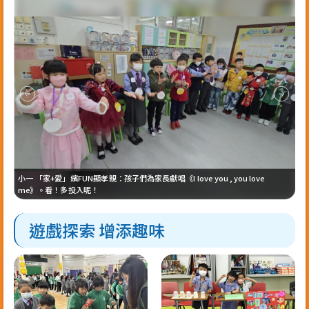
遊走
導個
」
景
文
，並
的成
主題
小一 「家+愛」繽FUN顯孝親：孩子們為家長獻唱《I love you , you love
「
未？
me》。看！多投入呢！
愛
遊戲探索 增添趣味