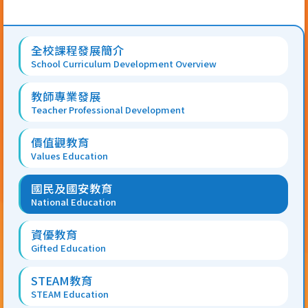
Main
全校課程發展簡介
navigation
School Curriculum Development Overview
教師專業發展
Teacher Professional Development
價值觀教育
Values Education
國民及國安教育
National Education
資優教育
Gifted Education
STEAM教育
STEAM Education