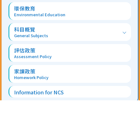
環保教育
Environmental Education
科目概覽
General Subjects
評估政策
Assessment Policy
家課政策
Homework Policy
Information for NCS