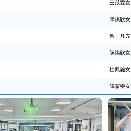
王苡霖女
陳祺欣女
趙一凡先
陳祺欣女
杜佩麗女
譚家雯女