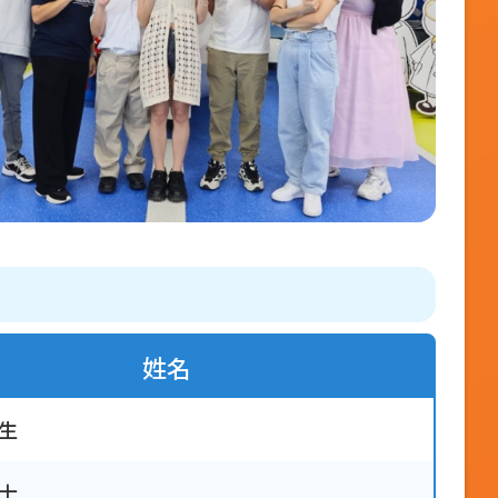
姓名
生
士