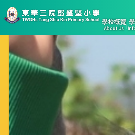
移至主內容
Main
學校概覽
學
About Us
Inf
naviga