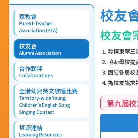
Main
結
校友
家教會
navigation
Parent-Teacher
校友會
Association (PTA)
校友會
發揮東華三
Alumni Association
協助母校提
合作夥伴
團結各屆校
Collaborations
為校友謀求
全港幼兒英文歌唱比賽
Territory-wide Young
第九屆校友
Children's English Song
Singing Contest
資源連結
Learning Resources