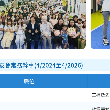
會常務幹事(4/2024至4/2026)
職位
王梓丞先
杜佩麗女