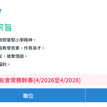
會
宗旨
院鄧肇堅小學精神。
高教學質素，作育英才。
友，維繫情誼。
福利。
會常務幹事(4/2026至4/2028)
職位