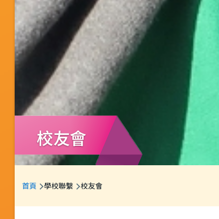
校友會
導
首頁
學校聯繫
校友會
航
連