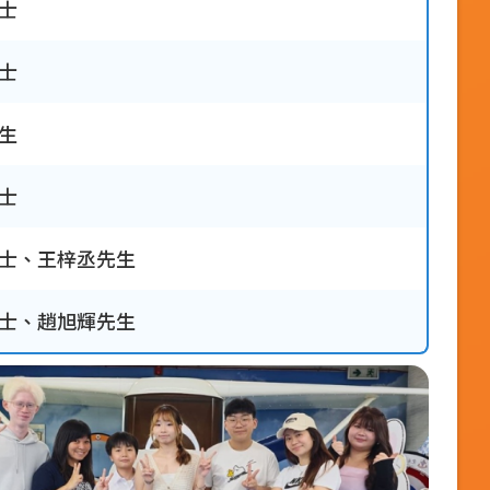
士
士
生
士
士、王梓丞先生
士、趙旭輝先生