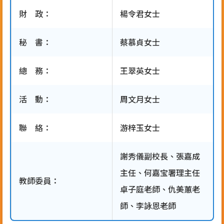
財 政：
楊令君女士
秘 書：
蔡慕貞女士
總 務：
王翠英女士
活 動：
周文月女士
聯 絡：
游梓玉女士
謝秀儀副校長、張嘉成
主任、何嘉宝署理主任
教師委員：
卓子庭老師、仇美蕙老
師、李詠恩老師