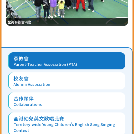
聖誕聯歡會活動
聖誕聯歡會活動-2
萬
Main
家教會
navigation
Parent-Teacher Association (PTA)
校友會
Alumni Association
合作夥伴
Collaborations
全港幼兒英文歌唱比賽
Territory-wide Young Children's English Song Singing
Contest