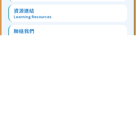
資源連結
Learning Resources
聯絡我們
Contact
地址 Address:
香港新界屯門安定邨第二校舍 On Ting
Estate, Tuen Mun, N.T.
電話 Tel:
2403 0311
傳真 Fax:
2459 7235
電郵 Email:
tskps@tungwah.org.hk