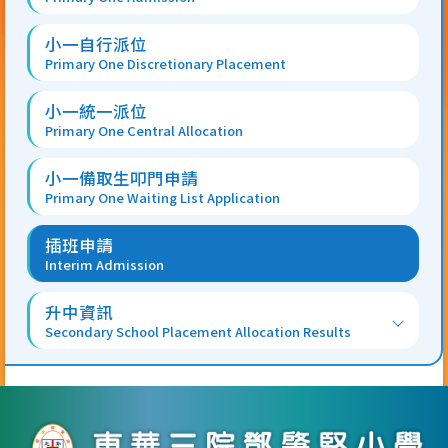
小一自行派位
Primary One Discretionary Placement
小一統一派位
Primary One Central Allocation
小一備取生叩門申請
Primary One Waiting List Application
插班申請
Interim Admission
升中資訊
Secondary School Placement Allocation Results