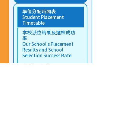
學位分配時間表
Student Placement
Timetable
本校派位結果及選校成功
率
Our School's Placement
Results and School
Selection Success Rate
升中相關網址
Links Related to
Secondary
School Admission