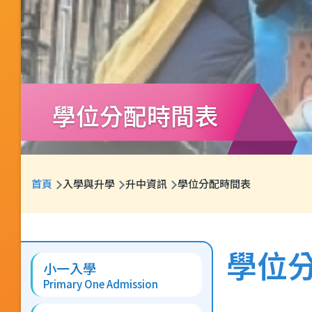
學位分配時間表
導
首頁
入學與升學
升中資訊
學位分配時間表
航
連
Main
結
學位
小一入學
navigation
Primary One Admission