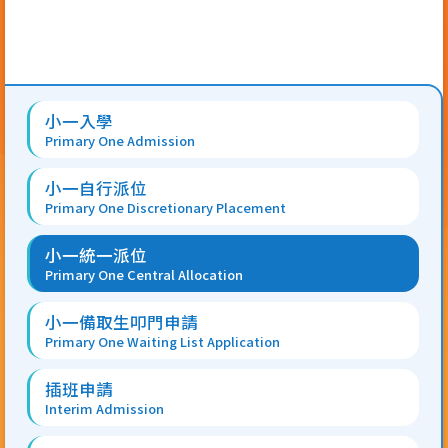
Main
小一入學
navigation
Primary One Admission
小一自行派位
Primary One Discretionary Placement
小一統一派位
Primary One Central Allocation
小一備取生叩門申請
Primary One Waiting List Application
插班申請
Interim Admission