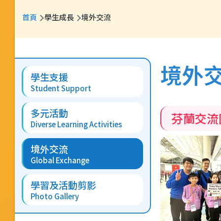
導
首頁
學生成長
境外交流
航
連
Main
結
境外
學生支援
navigation
Student Support
多元活動
芬蘭交流
Diverse Learning Activities
境外交流
Global Exchange
學習及活動剪影
Photo Gallery