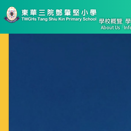
移至主內容
Main
學校概覽
學
About Us
Inf
naviga