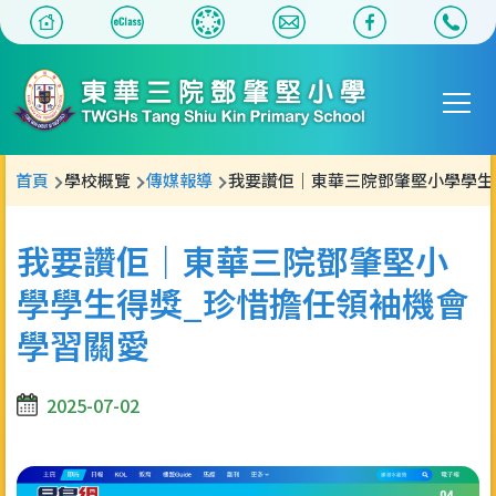
移至主內容
Main
T
navigat
導
首頁
學校概覽
傳媒報導
我要讚佢｜東華三院鄧肇堅小學學生
航
連
我要讚佢｜東華三院鄧肇堅小
結
學學生得獎_珍惜擔任領袖機會
學習關愛
2025-07-02