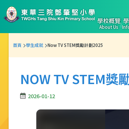
移至主內容
Main
學校概覽
學
About Us
Inf
naviga
導
首頁
學生成就
Now TV STEM獎勵計劃2025
航
連
結
NOW TV STEM獎
2026-01-12